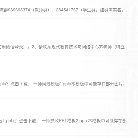
网络交流：在使用慕课堂、学校云遇到的问题， 欢迎进入一师范MOOC交流群939698374（教师群）、284541767（学生群，加群需实名，账号问题请现场办理）。现场办理：因涉及到操作等问题，推荐请前往特立南406现代教育技术与网络中心信息资源部现场办理，咨询电话82841118（苏老师）。慕课堂官网：https://www.icourse163.org/mooc/main/classroom慕课官网：https://www.icourse163.org/使用指南：https://help.icourse163.org/help...
1.教师账号1、请登录https://www.icourse163.org/，注册个人账号（推荐使用微信登录）。2、请联系现代教育技术与网络中心苏老师（特立南307办公室，或发送邮件至417266132@qq.com，注明老师中国大学mooc账号认证），提供个人信息，以便导入后台。个人信息包括姓名、学院、工号。3、个人信息导入后，教师登录https://www.icourse163.org/spoc/university/HDDYSF#/c，按照引导，完成教师身份认证。4、教师在后台看到课程后，注意及时发布课程介绍页。...
一师风景PPT模板，欢迎广大一师师生使用。点击下载： 一师风景模板1.pptx？点击下载： 一师风景模板2.pptx本模板中可能存在部分图片、图标等源于网络的元素，仅限个人非商业化使用
一师党政PPT模板，欢迎广大一师师生使用。点击下载： 一师党政PPT模板1.pptx？点击下载： 一师党政PPT模板2.pptx本模板中可能存在部分图片、图标等源于网络的元素，仅限个人非商业化使用