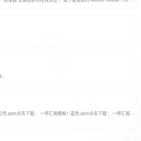
会。
一师汇报PPT模板，欢迎广大一师师生使用。点击下载： 一师汇报模板1-红色.pptx点击下载： 一师汇报模板1-蓝色.pptx点击下载： 一师汇报模板2-红色.pptx？点击下载： 一师汇报模板2-蓝色.pptx本模板中可能存在部分图片、图标等源于网络的元素，仅限个人非商业化使用