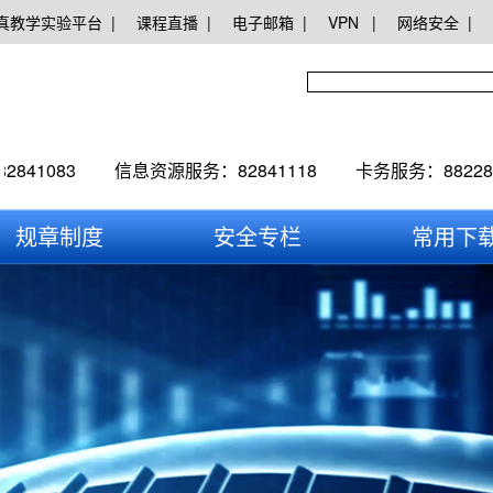
真教学实验平台 |
课程直播 |
电子邮箱 |
VPN |
网络安全 |
41083
信息资源服务：82841118
卡务服务：8822816
88228093
综合服务：88228091
校园卡/校园网服务：
规章制度
安全专栏
常用下