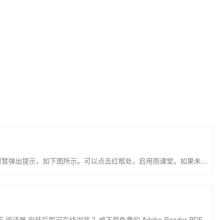
☆首先确保计算机已经安装好雨课堂，并能正常打开！在打开wps时，会短暂弹出提示，如下图所示。可以点击红框处，启用雨课堂。如果未及时点击上图提示，或没有提示，请依次点击上方工具栏的“工具”→“COM加载项”，在弹出的窗口中启用加载项，如下图所示。？？或在wps的ppt界面，通过文件→选项→信任中心，选择启用第三方加载项，如图所示。（该操作会造成wps启动速度严重变慢！
如果您无法在线浏览此 PDF 文件，则可以下载免费小巧的 福昕(Foxit) PDF 阅读器,安装后即可在线浏览 ？或下载免费的 Adobe Reader PDF 阅读器,安装后即可在线浏览 ？或下载此 PDF 文件